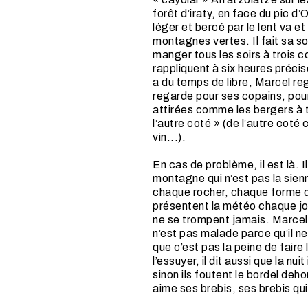
forêt d’iraty, en face du pic d’O
léger et bercé par le lent va et
montagnes vertes. Il fait sa so
manger tous les soirs à trois 
rappliquent à six heures précis
a du temps de libre, Marcel reg
regarde pour ses copains, pour
attirées comme les bergers à t
l’autre coté » (de l’autre coté 
vin...).
En cas de problème, il est là. I
montagne qui n’est pas la sienn
chaque rocher, chaque forme d
présentent la météo chaque jour,
ne se trompent jamais. Marcel 
n’est pas malade parce qu’il ne 
que c’est pas la peine de faire 
l’essuyer, il dit aussi que la nui
sinon ils foutent le bordel dehor
aime ses brebis, ses brebis qui 