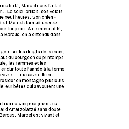
e matin là, Marcel nous l’a fait
. Le soleil brillait, ses volets
que neuf heures. Son chien «
lit et Marcel dormait encore,
pour toujours. A ce moment là,
e à Barcus, on a entendu dans
gers sur les doigts de la main,
à haut du bourgeon du printemps
oule, les femmes et les
ler dur toute l’année à la ferme
rvivre, … ou suivre. Ils ne
 résider en montagne plusieurs
de leur bêtes qui savourent une
du un copain pour jouer aux
olar d’Arratzolatzé sans doute
Barcus, Marcel est vivant et