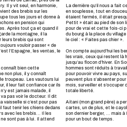
ry. Il y vit seul, en harmonie,
La dernière qu’il nous a fait c
 vient des brebis sur les
en souplesse, tout en douceur..
upe tous les jours et donne à
étaient fermés, il était pres
cochons en pension qui
Pettit » était au pied de son 
es. Après tout ça et quand il
pour de vrai et cette fois-ci 
arde la montagne, il la
du bourg à la place du villag
 leurs brebis qui sont
le ciel : « Faites pas chier ».
oujours vouloir passer « de
c’est l’Espagne, les ventas, le
On compte aujourd’hui les ber
les vrais, ceux qui restent l
jusqu’au flocon d’hiver. En S
l connaît bien cette
hommes sont réduits à travail
e non plus, il y connaît
pour pouvoir vivre au pays, su
e troupeau. Les vautours lui
peuvent plus s’absenter pour
 il leur fait confiance car ils
mois, surveiller et s’occuper 
n’y est jamais malade, il
totale liberté.
va pas voir le docteur. Il dit
la vaisselle si c’est pour pas
Aïtani (mon grand père) a per
t il faut tenir les chiens dedans
cartes, un de plus, et le cay
s avec les brebis... Il les
son dernier berger, … mais à 
ne sont pas à lui. Il attend
pour un bout de temps.